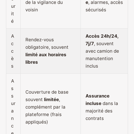
de la vigilance du
e
, alarmes, accès
ur
voisin
sécurisés
it
é
A
Accès 24h/24,
Rendez-vous
c
7j/7
, souvent
obligatoire, souvent
c
avec camion de
limité aux horaires
è
manutention
libres
s
inclus
A
s
Couverture de base
s
Assurance
souvent
limitée
,
ur
incluse
dans la
complément par la
a
majorité des
plateforme (frais
n
contrats
appliqués)
c
e