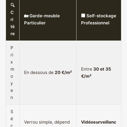
🔍
C
🏡 Garde-meuble
🏢 Self-stockage
ri
Particulier
Professionnel
tè
re
P
ri
x
m
Entre
30 et 35
En dessous de
20 €/m²
o
€/m²
y
e
n
S
é
Verrou simple, dépend
Vidéosurveillanc
c