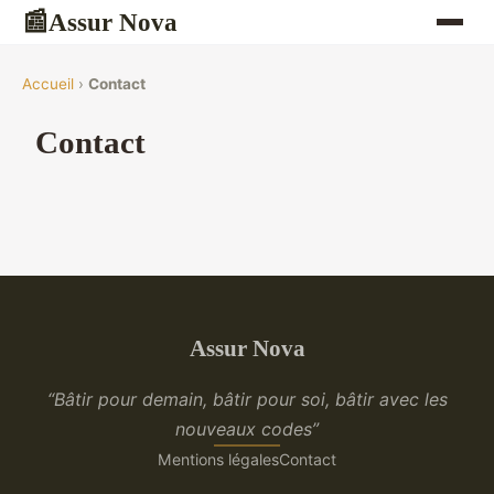
Assur Nova
📰
Accueil
›
Contact
Contact
Assur Nova
“Bâtir pour demain, bâtir pour soi, bâtir avec les
nouveaux codes”
Mentions légales
Contact