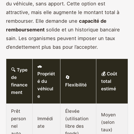
du véhicule, sans apport. Cette option est
attractive, mais elle augmente le montant total à
rembourser. Elle demande une
capacité de
remboursement
solide et un historique bancaire
sain. Les organismes peuvent imposer un taux
d’endettement plus bas pour l’accepter.
🚗
🔍 Type
Propriét
💰 Coût
de
🔄
é du
total
finance
Flexibilité
véhicul
estimé
ment
e
Prêt
Élevée
Moyen
person
Immédi
(utilisation
(selon
nel
ate
libre des
taux)
auto
fonds)