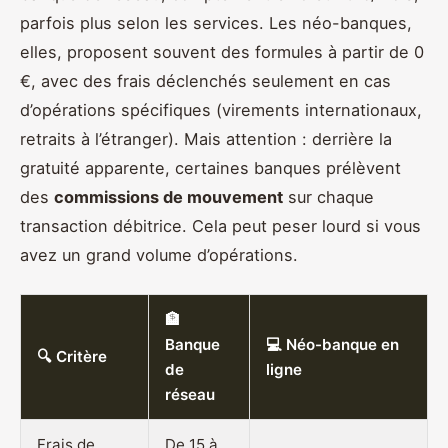
parfois plus selon les services. Les néo-banques,
elles, proposent souvent des formules à partir de 0
€, avec des frais déclenchés seulement en cas
d’opérations spécifiques (virements internationaux,
retraits à l’étranger). Mais attention : derrière la
gratuité apparente, certaines banques prélèvent
des
commissions de mouvement
sur chaque
transaction débitrice. Cela peut peser lourd si vous
avez un grand volume d’opérations.
🏦
Banque
💻 Néo-banque en
🔍 Critère
de
ligne
réseau
Frais de
De 15 à