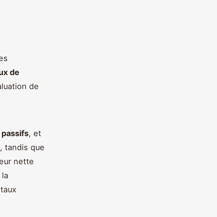
es
lux de
aluation de
,
passifs
, et
, tandis que
leur nette
 la
itaux