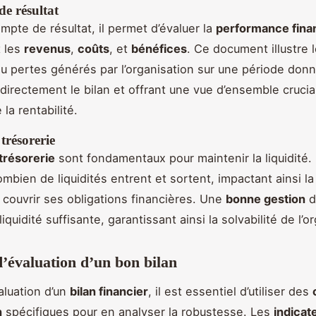
e résultat
mpte de résultat, il permet d’évaluer la
performance fina
t les
revenus
,
coûts
, et
bénéfices
. Ce document illustre 
u pertes générés par l’organisation sur une période don
 directement le bilan et offrant une vue d’ensemble crucia
la rentabilité.
 trésorerie
 trésorerie
sont fondamentaux pour maintenir la liquidité. 
mbien de liquidités entrent et sortent, impactant ainsi la
à couvrir ses obligations financières. Une
bonne gestion
d
iquidité suffisante, garantissant ainsi la solvabilité de l’o
d’évaluation d’un bon bilan
aluation d’un
bilan financier
, il est essentiel d’utiliser des
n
spécifiques pour en analyser la robustesse. Les
indicat