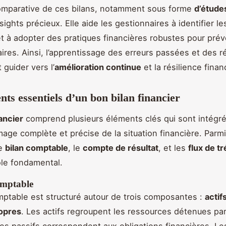
comparative de ces bilans, notamment sous forme
d’étude
sights précieux. Elle aide les gestionnaires à identifier l
t à adopter des pratiques financières robustes pour prév
laires. Ainsi, l’apprentissage des erreurs passées et des r
t guider vers l’
amélioration continue
et la résilience finan
nts essentiels d’un bon bilan financier
nancier
comprend plusieurs éléments clés qui sont intégr
mage complète et précise de la situation financière. Parm
le
bilan comptable
, le
compte de résultat
, et les
flux de t
ôle fondamental.
omptable
mptable est structuré autour de trois composantes :
actif
ropres
. Les actifs regroupent les ressources détenues par 