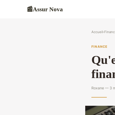
Assur Nova
📰
Accueil
›
Financ
FINANCE
Qu'e
fina
Roxane — 3 m