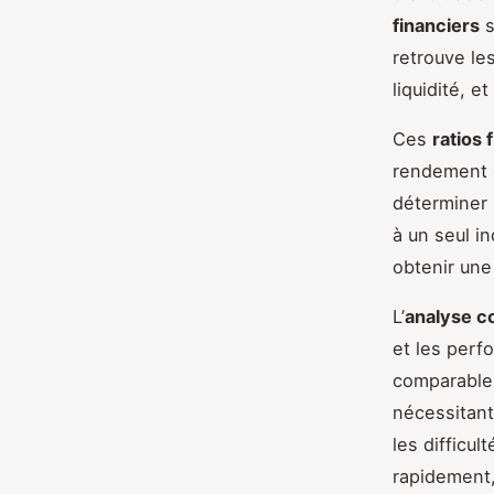
financiers
s
retrouve le
liquidité, et
Ces
ratios 
rendement d
déterminer
à un seul i
obtenir une
L’
analyse c
et les perf
comparables
nécessitant 
les difficu
rapidement,