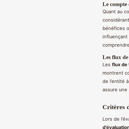
Le compte d
Quant au co
considéran
bénéfices o
influençant
comprendre 
Les flux de
Les
flux de
montrent co
de l’entité 
assure une l
Critères 
Lors de l’év
d’évaluatio