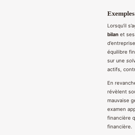
Exemples 
Lorsqu’il s’
bilan
et ses 
d’entrepris
équilibre fi
sur une
solv
actifs, cont
En revanch
révèlent so
mauvaise ge
examen appr
financière q
financière.