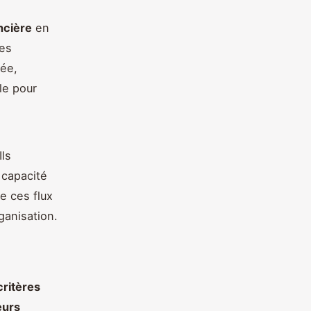
ncière
en
les
née,
le pour
Ils
 capacité
e ces flux
rganisation.
critères
eurs