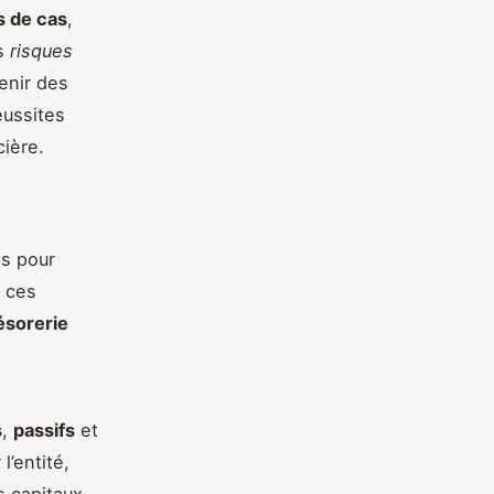
s de cas
,
es
risques
enir des
éussites
cière.
és pour
i ces
résorerie
s
,
passifs
et
l’entité,