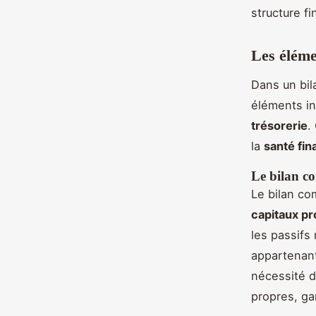
structure fi
Les éléme
Dans un bil
éléments in
trésorerie
.
la
santé fin
Le bilan c
Le bilan co
capitaux p
les passifs 
appartenant
nécessité d’
propres, gar