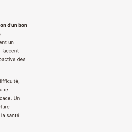
tion d’un bon
s
ent un
 l’accent
oactive des
fficulté,
 une
icace. Un
cture
 la santé