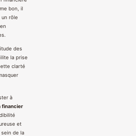
me bon, il
e un rôle
 en
es.
titude des
lite la prise
ette clarté
 masquer
ster à
n financier
ibilité
ureuse et
 sein de la