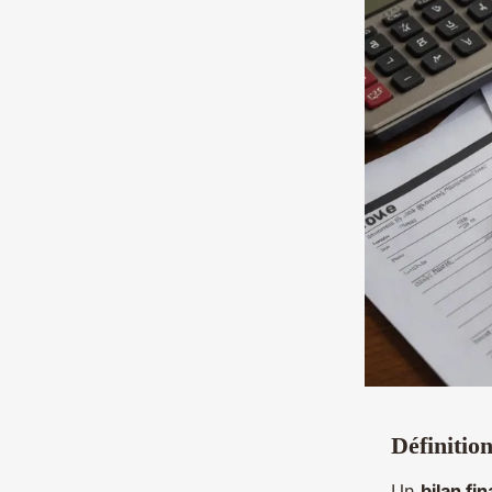
Définitio
Un
bilan fi