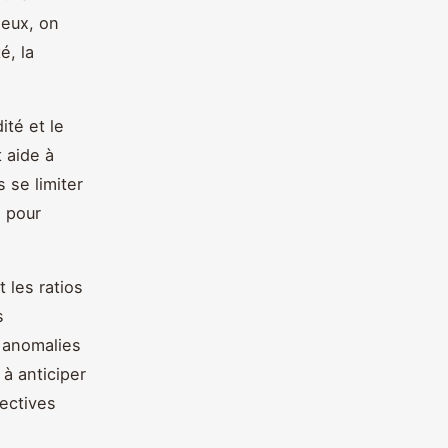
 eux, on
é, la
ité et le
 aide à
 se limiter
e pour
 les ratios
s
 anomalies
 à anticiper
rectives