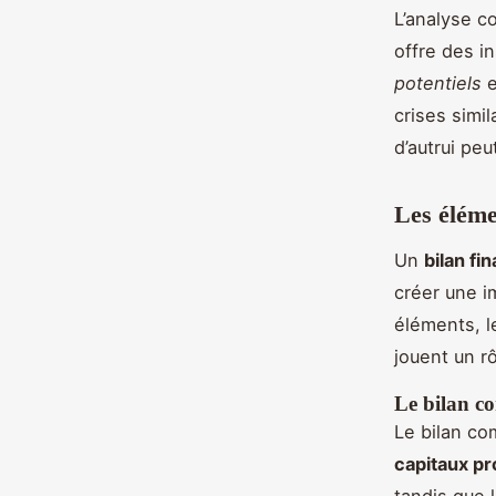
L’analyse 
offre des in
potentiels
e
crises simi
d’autrui peu
Les éléme
Un
bilan fi
créer une i
éléments, 
jouent un r
Le bilan c
Le bilan co
capitaux p