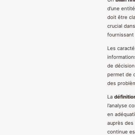
d’une entit
doit être cl
crucial dan
fournissant
Les caractér
information
de décision
permet de d
des problèm
La
définitio
l’analyse c
en adéquati
auprès des 
continue est