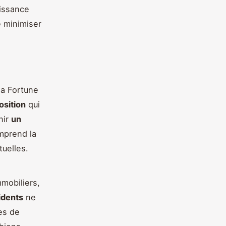
aissance
e minimiser
la Fortune
osition
qui
nir
un
omprend la
tuelles.
mobiliers,
idents
ne
es de