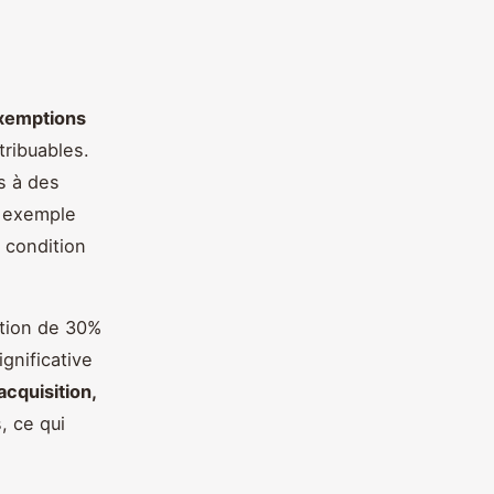
xemptions
tribuables.
s à des
r exemple
à condition
ction de 30%
gnificative
acquisition,
, ce qui