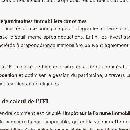
 concernés incluent des propriétés résidentielles et des
e patrimoines immobiliers concernés
 une résidence principale peut intégrer les critères d’éligi
sse le seuil, même après déductions. Enfin, les investis
ociétés à prépondérance immobilière peuvent également 
à l’IFI implique de bien connaître ces critères pour éviter
position
et optimiser la gestion du patrimoine, à travers 
récise des actifs éligibles.
de calcul de l’IFI
endre comment est calculé
l’Impôt sur la Fortune Immobil
de connaître la base imposable, qui est la valeur nette de
mmobilier. Cela inclut la valeur globale de vos biens immo