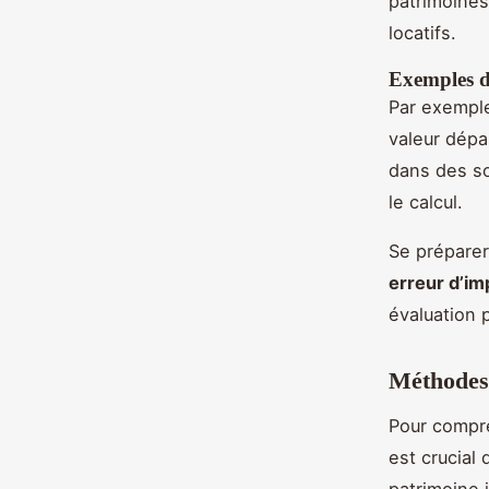
patrimoines
locatifs.
Exemples d
Par exemple,
valeur dépa
dans des s
le calcul.
Se préparer 
erreur d’im
évaluation p
Méthodes 
Pour compr
est crucial 
patrimoine i