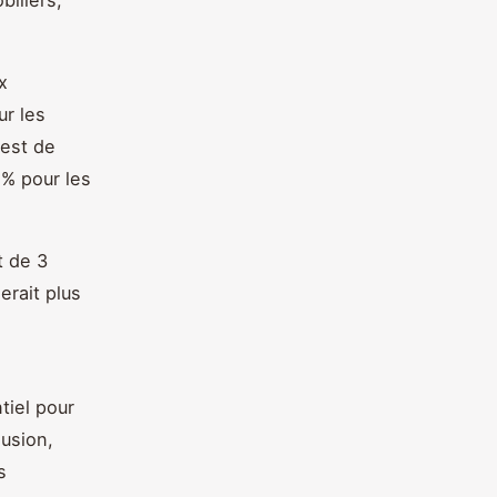
x
ur les
 est de
5% pour les
t de 3
erait plus
tiel pour
lusion,
s