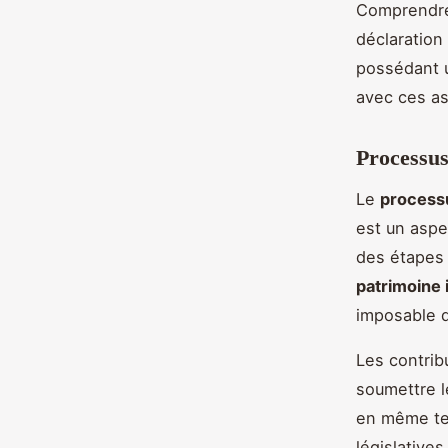
Comprendr
déclaration 
possédant un
avec ces as
Processus
Le
processu
est un aspec
des étapes 
patrimoine 
imposable de
Les contri
soumettre l
en même tem
législative