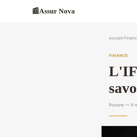
Assur Nova
📰
Accueil
›
Financ
FINANCE
L'IF
savo
Roxane — 4 m