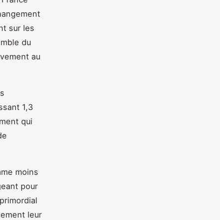
 changement
nt sur les
semble du
sivement au
es
ssant 1,3
ement qui
de
me moins
geant pour
 primordial
cement leur