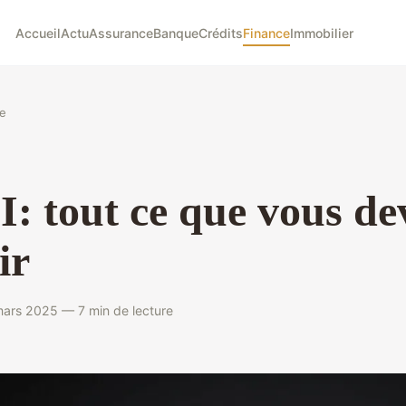
Accueil
Actu
Assurance
Banque
Crédits
Finance
Immobilier
e
I: tout ce que vous de
ir
ars 2025 — 7 min de lecture