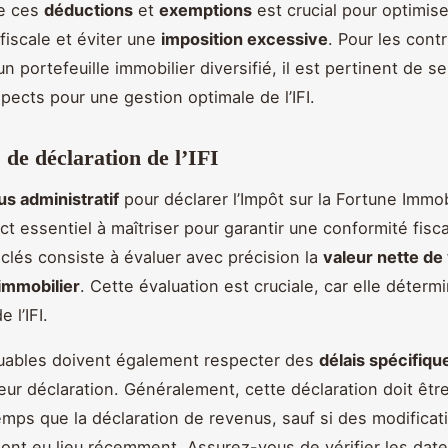
e ces
déductions
et
exemptions
est crucial pour optimise
fiscale et éviter une
imposition excessive
. Pour les cont
 portefeuille immobilier diversifié, il est pertinent de se 
pects pour une gestion optimale de l’IFI.
 de déclaration de l’IFI
s administratif
pour déclarer l’Impôt sur la Fortune Immobi
t essentiel à maîtriser pour garantir une conformité fisca
clés consiste à évaluer avec précision la
valeur nette de
immobilier
. Cette évaluation est cruciale, car elle déterm
 l’IFI.
buables doivent également respecter des
délais spécifiqu
eur déclaration. Généralement, cette déclaration doit êtr
ps que la déclaration de revenus, sauf si des modificat
s ont eu lieu récemment. Assurez-vous de vérifier les dat