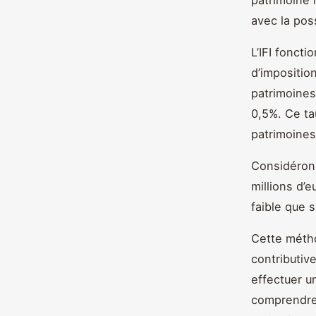
avec la poss
L’IFI fonct
d’impositio
patrimoines 
0,5%. Ce ta
patrimoines
Considérons
millions d’e
faible que s
Cette métho
contributiv
effectuer un
comprendre 