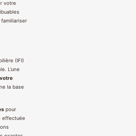
r votre
ribuables
familiariser
lière (IFI)
le. L’une
 votre
ine la base
es
pour
e effectuée
ions
es exactes