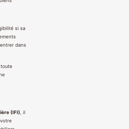
 biens
bilité si sa
sements
entrer dans
 toute
une
ière (IFI)
, il
 votre
biliers,